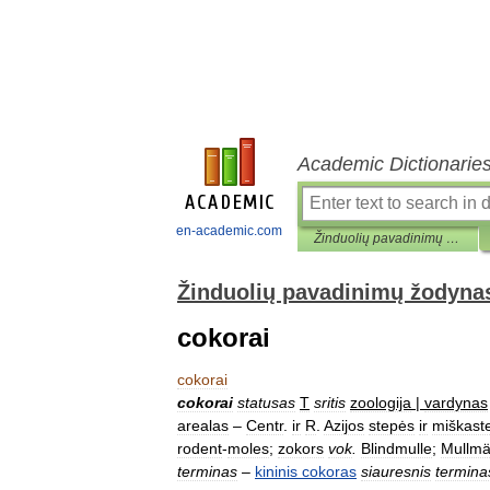
Academic Dictionarie
en-academic.com
Žinduolių pavadinimų žodynas
Žinduolių pavadinimų žodyna
cokorai
cokorai
cokorai
statusas
T
sritis
zoologija
|
vardynas
arealas
–
Centr
.
ir
R
.
Azijos
stepės
ir
miškast
rodent
-
moles
;
zokors
vok
.
Blindmulle
;
Mullm
terminas
–
kininis
cokoras
siauresnis
termina