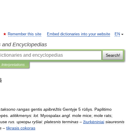
Remember this site
Embed dictionaries into your website
EN
s and Encyclopedias
Search!
Interpretations
s
taksono
rangas
gentis
apibrėžtis
Gentyje
5
rūšys
.
Paplitimo
epės
.
atitikmenys
:
lot
.
Myospalax
angl
.
mole
mice
;
mole
rats
;
äuse
rus
.
цокоры
ryšiai
:
platesnis
terminas
–
žiurkėniniai
siauresnis
s
–
tikrasis
cokoras