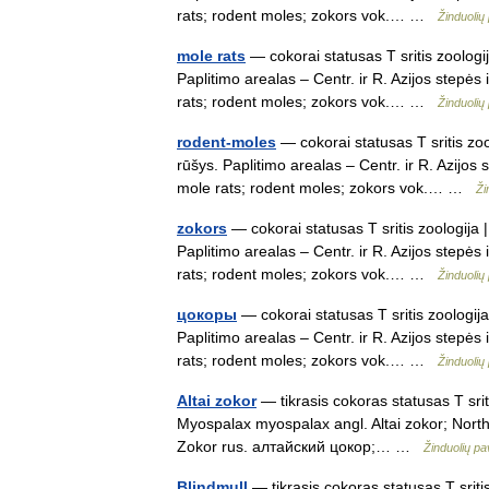
rats; rodent moles; zokors vok.… …
Žinduolių
mole rats
— cokorai statusas T sritis zoologi
Paplitimo arealas – Centr. ir R. Azijos stepės
rats; rodent moles; zokors vok.… …
Žinduolių
rodent-moles
— cokorai statusas T sritis zo
rūšys. Paplitimo arealas – Centr. ir R. Azijos
mole rats; rodent moles; zokors vok.… …
Ži
zokors
— cokorai statusas T sritis zoologija 
Paplitimo arealas – Centr. ir R. Azijos stepės
rats; rodent moles; zokors vok.… …
Žinduolių
цокоры
— cokorai statusas T sritis zoologij
Paplitimo arealas – Centr. ir R. Azijos stepės
rats; rodent moles; zokors vok.… …
Žinduolių
Altai zokor
— tikrasis cokoras statusas T srit
Myospalax myospalax angl. Altai zokor; North 
Zokor rus. алтайский цокор;… …
Žinduolių p
Blindmull
— tikrasis cokoras statusas T sriti