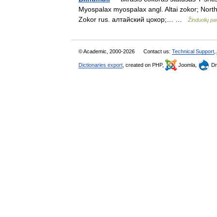
Myospalax myospalax angl. Altai zokor; North 
Zokor rus. алтайский цокор;… …
Žinduolių p
© Academic, 2000-2026
Contact us:
Technical Support
,
Dictionaries export
, created on PHP,
Joomla,
Dr