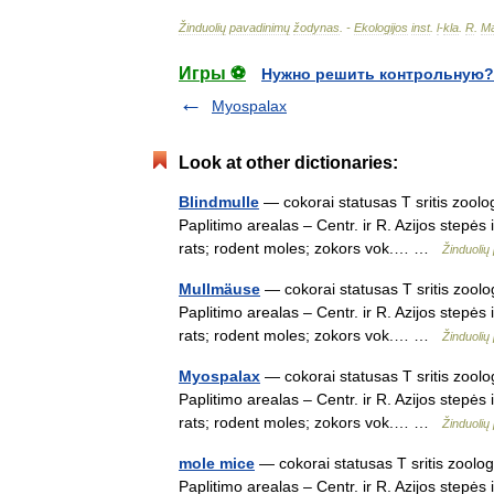
Žinduolių
pavadinimų
žodynas
. -
Ekologijos
inst
.
l
-
kla
.
R
.
Ma
Игры ⚽
Нужно решить контрольную?
Myospalax
Look at other dictionaries:
Blindmulle
— cokorai statusas T sritis zoolo
Paplitimo arealas – Centr. ir R. Azijos stepės
rats; rodent moles; zokors vok.… …
Žinduolių
Mullmäuse
— cokorai statusas T sritis zoolo
Paplitimo arealas – Centr. ir R. Azijos stepės
rats; rodent moles; zokors vok.… …
Žinduolių
Myospalax
— cokorai statusas T sritis zoolo
Paplitimo arealas – Centr. ir R. Azijos stepės
rats; rodent moles; zokors vok.… …
Žinduolių
mole mice
— cokorai statusas T sritis zoolog
Paplitimo arealas – Centr. ir R. Azijos stepės