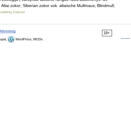
Altai zokor; Siberian zokor vok. altaische Mullmaus; Blindmull;
avadinimų žodynas
Advertising
18+
upal,
WordPress, MODx.